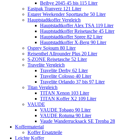
Beibye 2045 45 bis 115 Liter
Eastpak Tranverz 121 Liter
Estarer Weekender Sporttasche 50 Liter
Hauptstadtkoffer Vergleich
Hauptstadtkoffer Alex TSA 119 Liter
Hauptstadtkoffer Reisetasche 45 Liter
Hauptstadtkoffer Spree 82 Liter
Hauptstadtkoffer X-Berg 90 Liter
Osprey Sojourn 80 Liter
Reisenthel Allrounder Plus 20 Liter
S-ZONE Reisetasche 52 Liter
Travelite Vergleich
Travelite Derby 62 Liter
Travelite Colosso 40 Liter
Travelite Orlando 37 bis 97 Liter
Titan Vergleich
TITAN Xenon 103 Liter
TITAN Koffer X2 109 Liter
VAUDE
VAUDE Tobago 90 Liter
VAUDE Rotuma 90 Liter
Vaude Wanderrucksack SE Trenba 28
Koffermaterial
Koffer Ersatzteile
Leichte Koffer