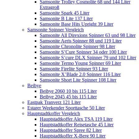
Samsonite Trolley Cosmolite 68 und 144 Liter
Extragroß
Samsonite Spark 45 Liter
Samsonite B Lite 137 Liter
Samsonite Base Hits Upright 39 Liter
Samsonite Spinner Vergleich
Samsonite All Direxions Spinner 63 und 98 Liter
Samsonite Aeris Spinner 88 und 119 Liter
Samsonite Chronolite Spinner 98 Liter
Samsonite S’Cure Spinner 34 oder 100 Liter
Samsonite S’cure DLX Spinner 79 und 102 Liter
Samsonite Termo Young Spinner 69 Liter
Samsonite Firelite Spinner 93 Liter
Samsonite X’Blade 2.0 Spinner 116 Liter
Samsonite Short Lite Spinner 108 Liter
Beibye
Beibye 2060 10 bis 115 Liter
Beibye 2045 45 bis 115 Liter
Eastpak Tranverz 121 Liter
Estarer Weekender Sporttasche 50 Liter
Hauptstadtkoffer Vergleich
Hauptstadtkoffer Alex TSA 119 Liter
Hauptstadtkoffer Reisetasche 45 Liter
Hauptstadtkoffer Spree 82 Liter
Hauptstadtkoffer X-Berg 90 Liter