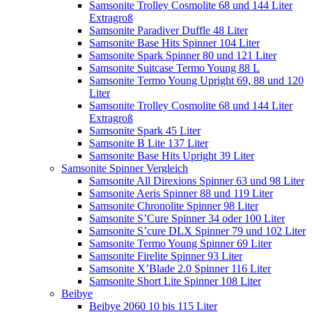
Samsonite Trolley Cosmolite 68 und 144 Liter
Extragroß
Samsonite Paradiver Duffle 48 Liter
Samsonite Base Hits Spinner 104 Liter
Samsonite Spark Spinner 80 und 121 Liter
Samsonite Suitcase Termo Young 88 L
Samsonite Termo Young Upright 69, 88 und 120
Liter
Samsonite Trolley Cosmolite 68 und 144 Liter
Extragroß
Samsonite Spark 45 Liter
Samsonite B Lite 137 Liter
Samsonite Base Hits Upright 39 Liter
Samsonite Spinner Vergleich
Samsonite All Direxions Spinner 63 und 98 Liter
Samsonite Aeris Spinner 88 und 119 Liter
Samsonite Chronolite Spinner 98 Liter
Samsonite S’Cure Spinner 34 oder 100 Liter
Samsonite S’cure DLX Spinner 79 und 102 Liter
Samsonite Termo Young Spinner 69 Liter
Samsonite Firelite Spinner 93 Liter
Samsonite X’Blade 2.0 Spinner 116 Liter
Samsonite Short Lite Spinner 108 Liter
Beibye
Beibye 2060 10 bis 115 Liter