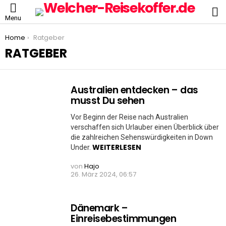
S
Menu
You are here:
Home
Ratgeber
RATGEBER
Australien entdecken – das
MORE
STORIES
musst Du sehen
Vor Beginn der Reise nach Australien
verschaffen sich Urlauber einen Überblick über
die zahlreichen Sehenswürdigkeiten in Down
WEITERLESEN
Under.
von
Hajo
26. März 2024, 06:57
Dänemark –
Einreisebestimmungen