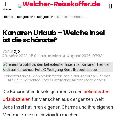
S
Menu
You are here:
Home
Ratgeber
Ratgeber
Kanaren Urlaub – Welche Insel ist die schönste?
Kanaren Urlaub – Welche Insel
ist die schönste?
von
Hajo
20. März 2023, 15:01
aktualisiert
4. August 2026, 07:33
Teneriffa zählt zu den beliebtesten Inseln der Kanaren. Hier der
Blick auf Garachico. Foto © Wolfgang Berroth stock adobe
Die Kanarischen Inseln gehören zu den
beliebtesten
Urlaubszielen
für Menschen aus der ganzen Welt.
Jede Insel hat ihren eigenen Charme und ihre eigenen
Merkmale, die sie einzigartig machen.