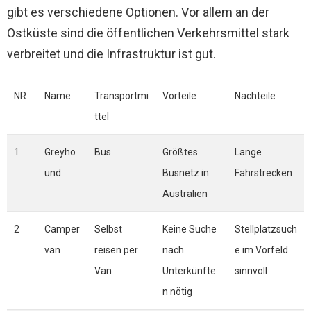
gibt es verschiedene Optionen. Vor allem an der
Ostküste sind die öffentlichen Verkehrsmittel stark
verbreitet und die Infrastruktur ist gut.
NR
Name
Transportmi
Vorteile
Nachteile
ttel
1
Greyho
Bus
Größtes
Lange
und
Busnetz in
Fahrstrecken
Australien
2
Camper
Selbst
Keine Suche
Stellplatzsuch
van
reisen per
nach
e im Vorfeld
Van
Unterkünfte
sinnvoll
n nötig