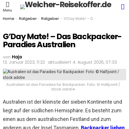
S
Menu
You are here:
Home
Ratgeber
Ratgeber
G’Day Mate! – Das Backpacker-Paradies Australien
G’Day Mate! – Das Backpacker-
Paradies Australien
von
Hajo
13. Januar 2023, 11:22
aktualisiert
4. August 2026, 07:33
Australien ist das Paradies für Backpacker. Foto: © Halfpoint /
stock adobe
Australien ist der kleinste der sieben Kontinente und
liegt auf der südlichen Hemisphäre. Es besteht zum
einen aus dem australischen Festland und zum
anderen aus der Insel Tasmanien.
Backpacker lieben