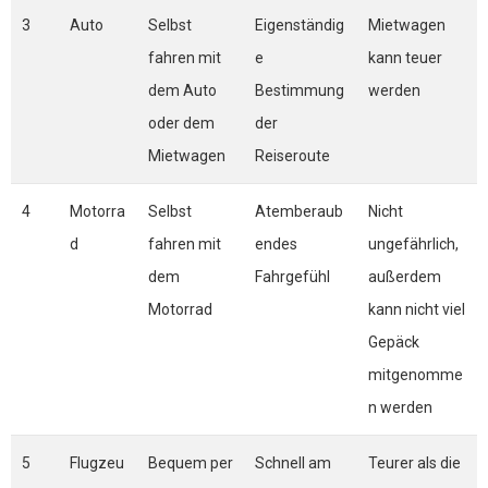
3
Auto
Selbst
Eigenständig
Mietwagen
fahren mit
e
kann teuer
dem Auto
Bestimmung
werden
oder dem
der
Mietwagen
Reiseroute
4
Motorra
Selbst
Atemberaub
Nicht
d
fahren mit
endes
ungefährlich,
dem
Fahrgefühl
außerdem
Motorrad
kann nicht viel
Gepäck
mitgenomme
n werden
5
Flugzeu
Bequem per
Schnell am
Teurer als die