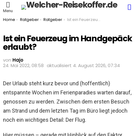
S
Menu
You are here:
Home
Ratgeber
Ratgeber
Ist ein Feuerzeug im Handgepäck erlaubt?
Ist ein Feuerzeug im Handgepäck
erlaubt?
von
Hajo
24. Mai 2022, 08:58
aktualisiert
4. August 2026, 07:34
Der Urlaub steht kurz bevor und (hoffentlich)
entspannte Wochen im Ferienparadies warten darauf,
genossen zu werden. Zwischen dem ersten Besuch
am Strand und dem letzten Tag im Büro liegt jedoch
noch ein wichtiges Detail: Der Flug.
Hier müssen – gerade mit Hinblick auf den Faktor