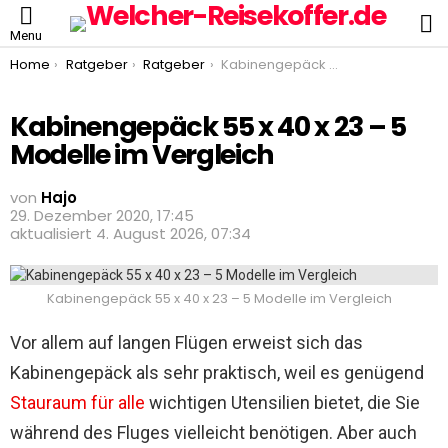
S
Menu
You are here:
Home
Ratgeber
Ratgeber
Kabinengepäck 55 x 40 x 23 – 5 Modelle im Vergleich
Kabinengepäck 55 x 40 x 23 – 5
Modelle im Vergleich
von
Hajo
29. Dezember 2020, 17:45
aktualisiert
4. August 2026, 07:34
Kabinengepäck 55 x 40 x 23 – 5 Modelle im Vergleich
Vor allem auf langen Flügen erweist sich das
Kabinengepäck als sehr praktisch, weil es genügend
Stauraum für alle
wichtigen Utensilien bietet, die Sie
während des Fluges vielleicht benötigen. Aber auch