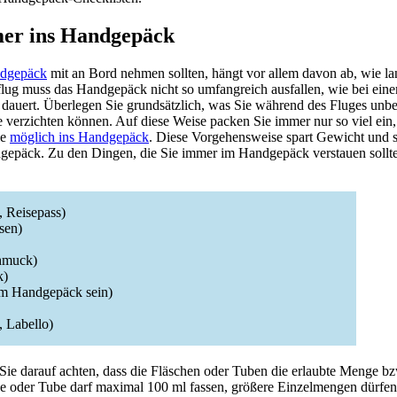
er ins Handgepäck
dgepäck
mit an Bord nehmen sollten, hängt vor allem davon ab, wie la
lug muss das Handgepäck nicht so umfangreich ausfallen, wie bei einem
 dauert. Überlegen Sie grundsätzlich, was Sie während des Fluges unb
verzichten können. Auf diese Weise packen Sie immer nur so viel ein,
ie
möglich ins Handgepäck
. Diese Vorgehensweise spart Gewicht und s
dgepäck. Zu den Dingen, die Sie immer im Handgepäck verstauen sollte
, Reisepass)
sen)
chmuck)
k)
 im Handgepäck sein)
, Labello)
Sie darauf achten, dass die Fläschen oder Tuben die erlaubte Menge b
he oder Tube darf maximal 100 ml fassen, größere Einzelmengen dürfen