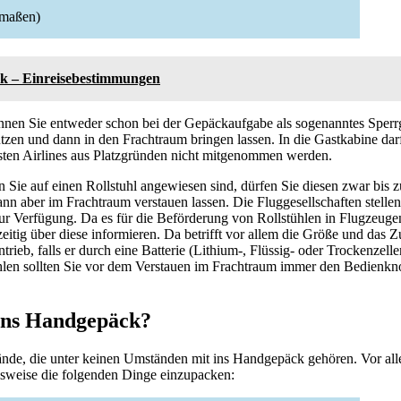
kmaßen)
 – Einreisebestimmungen
en Sie entweder schon bei der Gepäckaufgabe als sogenanntes Sperr
utzen und dann in den Frachtraum bringen lassen. In die Gastkabine da
isten Airlines aus Platzgründen nicht mitgenommen werden.
Sie auf einen Rollstuhl angewiesen sind, dürfen Sie diesen zwar bis 
n aber im Frachtraum verstauen lassen. Die Fluggesellschaften stellen
zur Verfügung. Da es für die Beförderung von Rollstühlen in Flugzeugen
htzeitig über diese informieren. Da betrifft vor allem die Größe und da
trieb, falls er durch eine Batterie (Lithium-, Flüssig- oder Trockenzelle
ühlen sollten Sie vor dem Verstauen im Frachtraum immer den Bedienk
 ins Handgepäck?
ände, die unter keinen Umständen mit ins Handgepäck gehören. Vor alle
lsweise die folgenden Dinge einzupacken: