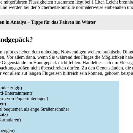
 mitgeführten Flüssigkeiten zusammen liegt bei 1 Liter. Leicht brennba
und werden bei der Sicherheitskontrolle normalerweise einbehalten und
en in Antalya – Tipps für das Fahren im Winter
andgepäck?
ann gibt es neben dem unbedingt Notwendigen weitere praktische Dinge,
n. Vor allem dann, wenn Sie während des Fluges die Möglichkeit habe
e Gegenstände im Handgepäck nicht fehlen. Handelt es sich um Flüssigke
packungsgrößen nicht überschreiten dürfen. Zu den Gegenständen, die 
vor allem auf langen Flugreisen hilfreich sein können, gehören beispi
 oder zugig)
ord-Entertainment)
orm von Papierunterlagen)
fen)
el bequemer, als enge Straßenschuhe)
atz)
formularen)
mengen)