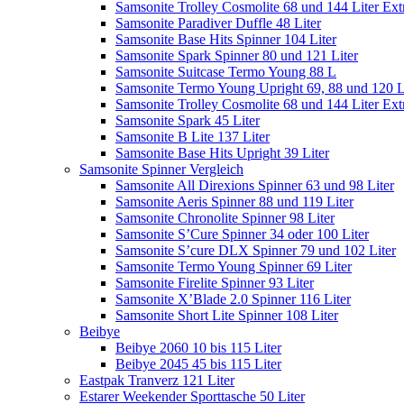
Samsonite Trolley Cosmolite 68 und 144 Liter Ext
Samsonite Paradiver Duffle 48 Liter
Samsonite Base Hits Spinner 104 Liter
Samsonite Spark Spinner 80 und 121 Liter
Samsonite Suitcase Termo Young 88 L
Samsonite Termo Young Upright 69, 88 und 120 L
Samsonite Trolley Cosmolite 68 und 144 Liter Ext
Samsonite Spark 45 Liter
Samsonite B Lite 137 Liter
Samsonite Base Hits Upright 39 Liter
Samsonite Spinner Vergleich
Samsonite All Direxions Spinner 63 und 98 Liter
Samsonite Aeris Spinner 88 und 119 Liter
Samsonite Chronolite Spinner 98 Liter
Samsonite S’Cure Spinner 34 oder 100 Liter
Samsonite S’cure DLX Spinner 79 und 102 Liter
Samsonite Termo Young Spinner 69 Liter
Samsonite Firelite Spinner 93 Liter
Samsonite X’Blade 2.0 Spinner 116 Liter
Samsonite Short Lite Spinner 108 Liter
Beibye
Beibye 2060 10 bis 115 Liter
Beibye 2045 45 bis 115 Liter
Eastpak Tranverz 121 Liter
Estarer Weekender Sporttasche 50 Liter