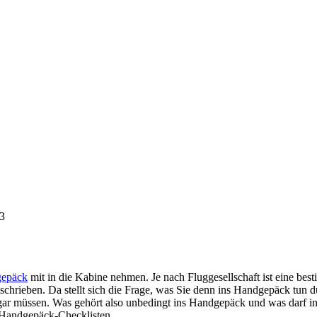
33
gepäck
mit in die Kabine nehmen. Je nach Fluggesellschaft ist eine be
hrieben. Da stellt sich die Frage, was Sie denn ins Handgepäck tun 
sogar müssen. Was gehört also unbedingt ins Handgepäck und was darf 
 Handgepäck-Checklisten.