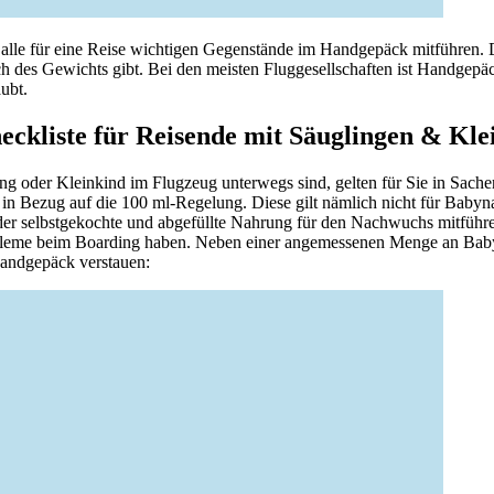
so alle für eine Reise wichtigen Gegenstände im Handgepäck mitführen.
ch des Gewichts gibt. Bei den meisten Fluggesellschaften ist Handgep
ubt.
ckliste für Reisende mit Säuglingen & Kle
ing oder Kleinkind im Flugzeug unterwegs sind, gelten für Sie in Sac
n Bezug auf die 100 ml-Regelung. Diese gilt nämlich nicht für Babyn
der selbstgekochte und abgefüllte Nahrung für den Nachwuchs mitführ
leme beim Boarding haben. Neben einer angemessenen Menge an Babyb
andgepäck verstauen: