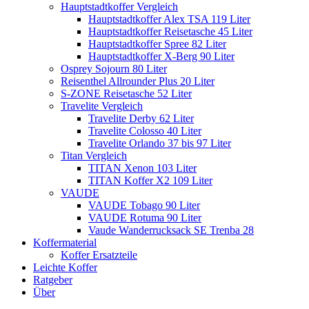
Hauptstadtkoffer Vergleich
Hauptstadtkoffer Alex TSA 119 Liter
Hauptstadtkoffer Reisetasche 45 Liter
Hauptstadtkoffer Spree 82 Liter
Hauptstadtkoffer X-Berg 90 Liter
Osprey Sojourn 80 Liter
Reisenthel Allrounder Plus 20 Liter
S-ZONE Reisetasche 52 Liter
Travelite Vergleich
Travelite Derby 62 Liter
Travelite Colosso 40 Liter
Travelite Orlando 37 bis 97 Liter
Titan Vergleich
TITAN Xenon 103 Liter
TITAN Koffer X2 109 Liter
VAUDE
VAUDE Tobago 90 Liter
VAUDE Rotuma 90 Liter
Vaude Wanderrucksack SE Trenba 28
Koffermaterial
Koffer Ersatzteile
Leichte Koffer
Ratgeber
Über