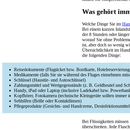
Was gehört imm
Welche Dinge Sie im
Han
Bei einem kurzen Inlandsf
der 8 Stunden oder länger
worauf Sie ohne Probleme 
ist, aber doch so wenig w
Übersichtlichkeit im Han
die folgenden Dinge:
Reisedokumente (Flugticket bzw. Bordkarte, Hotelreservierung
Medikamente (falls Sie sie während des Fluges einnehmen müs
Schlüssel (Haustür- und Autoschlüssel)
Zahlungsmittel und Wertgegenstände (z. B. Geldbeutel und S
Handy, iPad oder Laptop (inclusive Ladekabel bzw. Powerban
Kopfhörer, Fotokamera (technische Kleingeräte sollten immer
Sehhilfen (Brille oder Kontaktlinsen)
Pflegeprodukte (Gesichts- und Handcreme, Desinfektionsmittel
Bei Flüssigkeiten müssen 
überschreiten. Jede Flasc