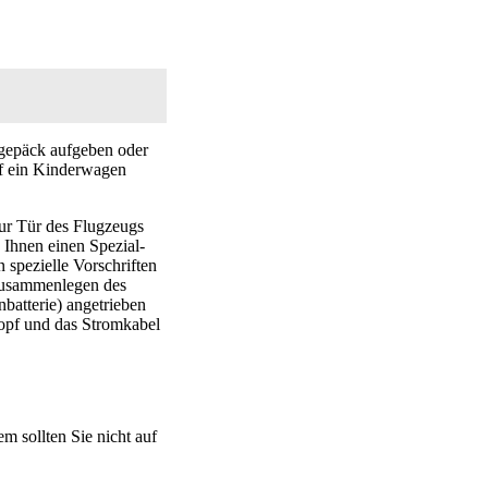
gepäck aufgeben oder
rf ein Kinderwagen
zur Tür des Flugzeugs
 Ihnen einen Spezial-
 spezielle Vorschriften
s Zusammenlegen des
nbatterie) angetrieben
nopf und das Stromkabel
m sollten Sie nicht auf