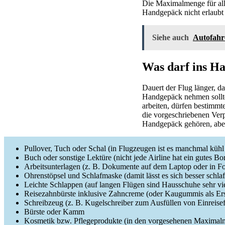
Die Maximalmenge für alle
Handgepäck nicht erlaubt 
Siehe auch
Autofahr
Was darf ins H
Dauert der Flug länger, d
Handgepäck nehmen sollte
arbeiten, dürfen bestimmt
die vorgeschriebenen Ver
Handgepäck gehören, aber 
Pullover, Tuch oder Schal (in Flugzeugen ist es manchmal kühl
Buch oder sonstige Lektüre (nicht jede Airline hat ein gutes B
Arbeitsunterlagen (z. B. Dokumente auf dem Laptop oder in F
Ohrenstöpsel und Schlafmaske (damit lässt es sich besser schla
Leichte Schlappen (auf langen Flügen sind Hausschuhe sehr vi
Reisezahnbürste inklusive Zahncreme (oder Kaugummis als Ers
Schreibzeug (z. B. Kugelschreiber zum Ausfüllen von Einreise
Bürste oder Kamm
Kosmetik bzw. Pflegeprodukte (in den vorgesehenen Maximal