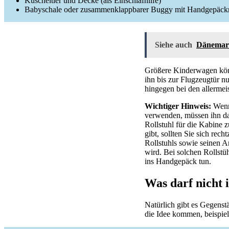
Kuscheltier und Decke (als Einschlafhilfe)
Babyschale oder zusammenklappbarer Buggy mit Handgepäc
Siehe auch
Dänemark
Größere Kinderwagen könn
ihn bis zur Flugzeugtür n
hingegen bei den allerme
Wichtiger Hinweis:
Wenn 
verwenden, müssen ihn dan
Rollstuhl für die Kabine 
gibt, sollten Sie sich rec
Rollstuhls sowie seinen An
wird. Bei solchen Rollst
ins Handgepäck tun.
Was darf nicht
Natürlich gibt es Gegenst
die Idee kommen, beispie