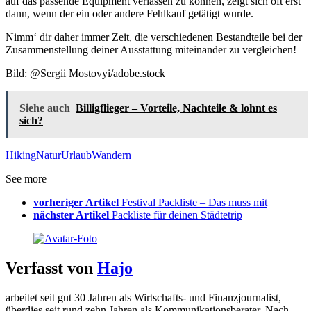
auf das passende Equipment verlassen zu können, zeigt sich oft erst
dann, wenn der ein oder andere Fehlkauf getätigt wurde.
Nimm‘ dir daher immer Zeit, die verschiedenen Bestandteile bei der
Zusammenstellung deiner Ausstattung miteinander zu vergleichen!
Bild: @Sergii Mostovyi/adobe.stock
Siehe auch
Billigflieger – Vorteile, Nachteile & lohnt es
sich?
Hiking
Natur
Urlaub
Wandern
See more
vorheriger Artikel
Festival Packliste – Das muss mit
nächster Artikel
Packliste für deinen Städtetrip
Verfasst von
Hajo
arbeitet seit gut 30 Jahren als Wirtschafts- und Finanzjournalist,
überdies seit rund zehn Jahren als Kommunikationsberater. Nach