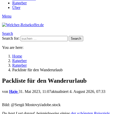
Ratgeber
Über
Menu
Search
Search for:
Search
You are here:
Home
Ratgeber
Ratgeber
Packliste für den Wanderurlaub
Packliste für den Wanderurlaub
von
Hajo
31. Mai 2023, 11:07
aktualisiert
4. August 2026, 07:33
Bild: @Sergii Mostovyi/adobe.stock
Du hast Lust darauf, beispielsweise einige
der schönsten Reiseziele