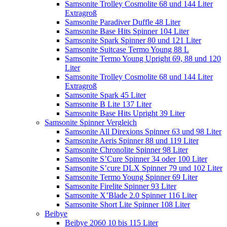
Samsonite Trolley Cosmolite 68 und 144 Liter
Extragroß
Samsonite Paradiver Duffle 48 Liter
Samsonite Base Hits Spinner 104 Liter
Samsonite Spark Spinner 80 und 121 Liter
Samsonite Suitcase Termo Young 88 L
Samsonite Termo Young Upright 69, 88 und 120
Liter
Samsonite Trolley Cosmolite 68 und 144 Liter
Extragroß
Samsonite Spark 45 Liter
Samsonite B Lite 137 Liter
Samsonite Base Hits Upright 39 Liter
Samsonite Spinner Vergleich
Samsonite All Direxions Spinner 63 und 98 Liter
Samsonite Aeris Spinner 88 und 119 Liter
Samsonite Chronolite Spinner 98 Liter
Samsonite S’Cure Spinner 34 oder 100 Liter
Samsonite S’cure DLX Spinner 79 und 102 Liter
Samsonite Termo Young Spinner 69 Liter
Samsonite Firelite Spinner 93 Liter
Samsonite X’Blade 2.0 Spinner 116 Liter
Samsonite Short Lite Spinner 108 Liter
Beibye
Beibye 2060 10 bis 115 Liter