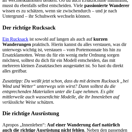
an Wechselklamotten denken. Ob du auch Ersatzschuhe mitnimmst,
musst du ebenfalls selbst entscheiden. Viele
passionierte Wanderer
wissen es zu schätzen, wenn sie zwischendurch – und je nach
Untergrund – ihr Schuhwerk wechseln können.
Der richtige Rucksack
Ein Rucksack
ist sowohl auf langen als auch auf
kurzen
Wanderungen
praktisch. Hierin kannst du alles verstauen, was dir
unterwegs wichtig ist, verstauen – vom Portemonnaie bis hin zu
Ersatzklamotten. Wenn du für ein wenig mehr Ordnung sorgen
möchtest, solltest du dich für ein Modell entscheiden, das mit
mehreren kleinen Zusatztaschen ausgestattet ist. So hast du direkt
alles greifbar.
Zusatztipp: Du weißt jetzt schon, dass du mit deinem Rucksack „bei
Wind und Wetter“ unterwegs sein wirst? Dann solltest du die
entsprechenden Materialien unter die Lupe nehmen. Es gibt
mittlerweile auch wasserdichte Modelle, die ihr Innenleben auf
verlässliche Weise schützen.
Die richtige Ausrüstung
Apropos „Innenleben“:
Auf einer Wanderung darf natürlich
auch die richtige Ausrüstung nicht fehlen
. Neben den passenden