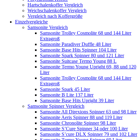
Hartschalenkoffer Vergleich
Weichschalenkoffer Vergleich
Vergleich nach Koffergröße
Einzelvergleiche
Samsonite Vergleich
Samsonite Trolley Cosmolite 68 und 144 Liter
Extragroß
Samsonite Paradiver Duffle 48 Liter
Samsonite Base Hits Spinner 104 Liter
Samsonite Spark Spinner 80 und 121 Liter
Samsonite Suitcase Termo Young 88 L
Samsonite Termo Young Upright 69, 88 und 120
Liter
Samsonite Trolley Cosmolite 68 und 144 Liter
Extragroß
Samsonite Spark 45 Liter
Samsonite B Lite 137 Liter
Samsonite Base Hits Upright 39 Liter
Samsonite Spinner Vergleich
Samsonite All Direxions Spinner 63 und 98 Liter
Samsonite Aeris Spinner 88 und 119 Liter
Samsonite Chronolite Spinner 98 Liter
Samsonite S’Cure Spinner 34 oder 100 Liter
Samsonite S’cure DLX Spinner 79 und 102 Liter
Samsonite Termo Young Spinner 69 Liter