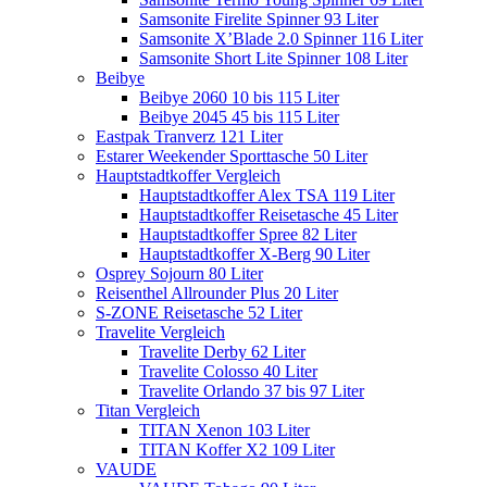
Samsonite Firelite Spinner 93 Liter
Samsonite X’Blade 2.0 Spinner 116 Liter
Samsonite Short Lite Spinner 108 Liter
Beibye
Beibye 2060 10 bis 115 Liter
Beibye 2045 45 bis 115 Liter
Eastpak Tranverz 121 Liter
Estarer Weekender Sporttasche 50 Liter
Hauptstadtkoffer Vergleich
Hauptstadtkoffer Alex TSA 119 Liter
Hauptstadtkoffer Reisetasche 45 Liter
Hauptstadtkoffer Spree 82 Liter
Hauptstadtkoffer X-Berg 90 Liter
Osprey Sojourn 80 Liter
Reisenthel Allrounder Plus 20 Liter
S-ZONE Reisetasche 52 Liter
Travelite Vergleich
Travelite Derby 62 Liter
Travelite Colosso 40 Liter
Travelite Orlando 37 bis 97 Liter
Titan Vergleich
TITAN Xenon 103 Liter
TITAN Koffer X2 109 Liter
VAUDE