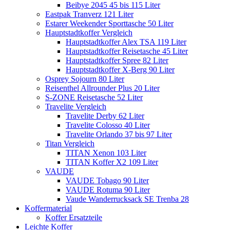
Beibye 2045 45 bis 115 Liter
Eastpak Tranverz 121 Liter
Estarer Weekender Sporttasche 50 Liter
Hauptstadtkoffer Vergleich
Hauptstadtkoffer Alex TSA 119 Liter
Hauptstadtkoffer Reisetasche 45 Liter
Hauptstadtkoffer Spree 82 Liter
Hauptstadtkoffer X-Berg 90 Liter
Osprey Sojourn 80 Liter
Reisenthel Allrounder Plus 20 Liter
S-ZONE Reisetasche 52 Liter
Travelite Vergleich
Travelite Derby 62 Liter
Travelite Colosso 40 Liter
Travelite Orlando 37 bis 97 Liter
Titan Vergleich
TITAN Xenon 103 Liter
TITAN Koffer X2 109 Liter
VAUDE
VAUDE Tobago 90 Liter
VAUDE Rotuma 90 Liter
Vaude Wanderrucksack SE Trenba 28
Koffermaterial
Koffer Ersatzteile
Leichte Koffer