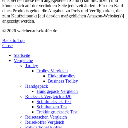
entsprechen diese dem angegebenen Stand (Datum/Uhrzeit) und
können sich auf der verlinkten Seite jederzeit ändern. Für den Kauf
eines Produkts gelten die Angaben zu Preis und Verfügbarkeit, die
zum Kaufzeitpunkt [auf der/den maßgeblichen Amazon-Website(s)]
angezeigt werden.
© 2026 welcher-reisekoffer.de
Back to Top
Close
Startseite
Vergleiche
Trolley
Trolley Vergleich
Einkaufstrolley
Business Trolley
Handgepäck
Handgepäck Vergleich
Rucksack Vergleich 2020
Schulrucksack Test
Schulranzen Test
Trekkingrucksack Test
Reisetaschen Vergleich
Reisekoffer Vergleich
Polycarbonat Koffer