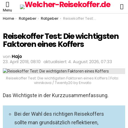
S
Menu
You are here:
Home
Ratgeber
Ratgeber
Reisekoffer Test: Die wichtigsten Faktoren eines Koffers
Reisekoffer Test: Die wichtigsten
Faktoren eines Koffers
von
Hajo
23. April 2018, 08:10
aktualisiert
4. August 2026, 07:33
Reisekoffer Test: Die wichtigsten Faktoren eines Koffers | Foto:
vinnikava / Twenty20 by Envato
Das Wichtigste in der Kurzzusammenfassung.
Bei der Wahl des richtigen Reisekoffers
sollte man grundsätzlich reflektieren,