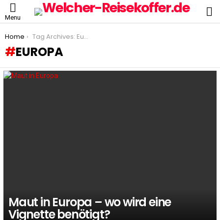
S
Menu
You are here:
Home
Tag Archives: Europa
EUROPA
LATEST
STORIES
Maut in Europa – wo wird eine
Vignette benötigt?