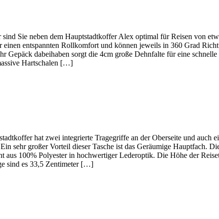
 sind Sie neben dem Hauptstadtkoffer Alex optimal für Reisen von etw
ür einen entspannten Rollkomfort und können jeweils in 360 Grad Rich
hr Gepäck dabeihaben sorgt die 4cm große Dehnfalte für eine schnelle
assive Hartschalen […]
tadtkoffer hat zwei integrierte Tragegriffe an der Oberseite und auch 
in sehr großer Vorteil dieser Tasche ist das Geräumige Hauptfach. Di
ht aus 100% Polyester in hochwertiger Lederoptik. Die Höhe der Reiset
ge sind es 33,5 Zentimeter […]