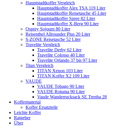
Hauptstadtkoffer Vergleich
Hauptstadtkoffer Alex TSA 119 Liter
Hauptstadtkoffer Reisetasche 45 Liter
Hauptstadtkoffer Spree 82 Liter
Hauptstadtkoffer X-Berg 90 Liter
Osprey Sojourn 80 Liter
Reisenthel Allrounder Plus 20 Liter
S-ZONE Reisetasche 52 Liter
Travelite Vergleich
Travelite Derby 62 Liter
Travelite Colosso 40 Liter
Travelite Orlando 37 bis 97 Liter
Titan Vergleich
TITAN Xenon 103 Liter
TITAN Koffer X2 109 Liter
VAUDE
VAUDE Tobago 90 Liter
VAUDE Rotuma 90 Liter
Vaude Wanderrucksack SE Trenba 28
Koffermaterial
Koffer Ersatzteile
Leichte Koffer
Ratgeber
Über