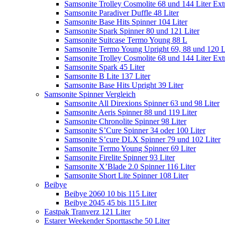
Samsonite Trolley Cosmolite 68 und 144 Liter Ext
Samsonite Paradiver Duffle 48 Liter
Samsonite Base Hits Spinner 104 Liter
Samsonite Spark Spinner 80 und 121 Liter
Samsonite Suitcase Termo Young 88 L
Samsonite Termo Young Upright 69, 88 und 120 L
Samsonite Trolley Cosmolite 68 und 144 Liter Ext
Samsonite Spark 45 Liter
Samsonite B Lite 137 Liter
Samsonite Base Hits Upright 39 Liter
Samsonite Spinner Vergleich
Samsonite All Direxions Spinner 63 und 98 Liter
Samsonite Aeris Spinner 88 und 119 Liter
Samsonite Chronolite Spinner 98 Liter
Samsonite S’Cure Spinner 34 oder 100 Liter
Samsonite S’cure DLX Spinner 79 und 102 Liter
Samsonite Termo Young Spinner 69 Liter
Samsonite Firelite Spinner 93 Liter
Samsonite X’Blade 2.0 Spinner 116 Liter
Samsonite Short Lite Spinner 108 Liter
Beibye
Beibye 2060 10 bis 115 Liter
Beibye 2045 45 bis 115 Liter
Eastpak Tranverz 121 Liter
Estarer Weekender Sporttasche 50 Liter