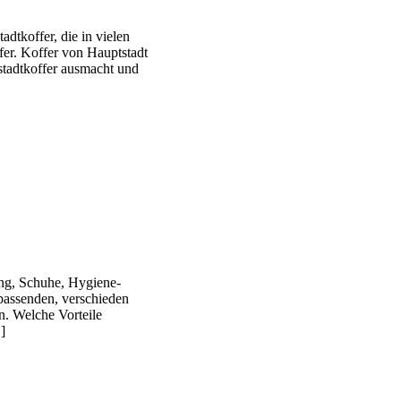
dtkoffer, die in vielen
fer. Koffer von Hauptstadt
stadtkoffer ausmacht und
ung, Schuhe, Hygiene-
passenden, verschieden
n. Welche Vorteile
]